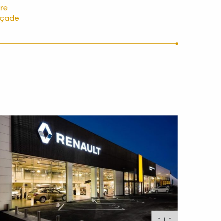
ure
açade