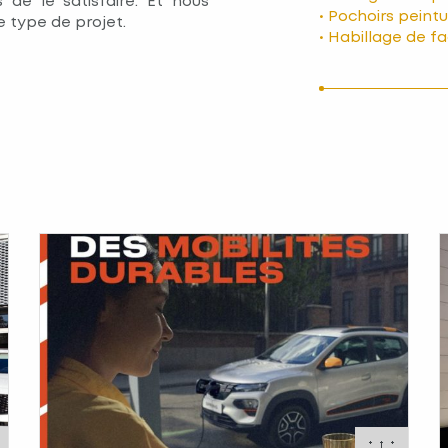
 de le satisfaire. Et nous
• Pochoirs peint
e type de projet.
• Habillage de f