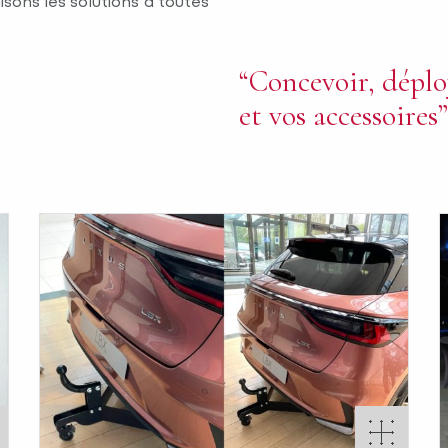
isons les solutions à toutes
“Concevoir, déploy
et vos accessoires”